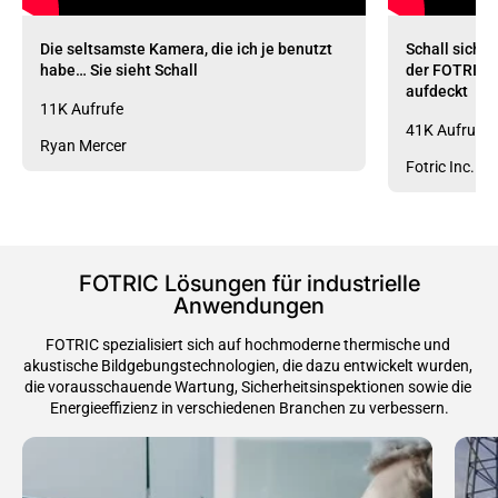
Die seltsamste Kamera, die ich je benutzt
Schall sicht
habe… Sie sieht Schall
der FOTRIC 
aufdeckt
11K Aufrufe
41K Aufrufe
Ryan Mercer
Fotric Inc.
FOTRIC Lösungen für industrielle
Anwendungen
FOTRIC spezialisiert sich auf hochmoderne thermische und 
akustische Bildgebungstechnologien, die dazu entwickelt wurden, 
die vorausschauende Wartung, Sicherheitsinspektionen sowie die 
Energieeffizienz in verschiedenen Branchen zu verbessern.