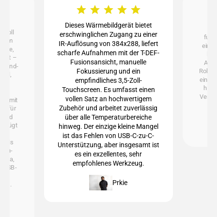
Dieses Wärmebildgerät bietet
D
 voll
erschwinglichen Zugang zu einer
funk
einem
IR-Auflösung von 384x288, liefert
einfa
äuse,
scharfe Aufnahmen mit der T-DEF-
bie
iegt –
Fusionsansicht, manuelle
Aufl
gh-End-
Fokussierung und ein
Robust
nell,
einer 
empfindliches 3,5-Zoll-
240-
habe
Touchscreen. Es umfasst einen
e
Vergle
vollen Satz an hochwertigem
mmt mit
Zubehör und arbeitet zuverlässig
al für
- und
über alle Temperaturbereiche
erfügt
hinweg. Der einzige kleine Mangel
ist das Fehlen von USB-C-zu-C-
F bis
Unterstützung, aber insgesamt ist
sion-
es ein exzellentes, sehr
mera,
empfohlenes Werkzeug.
, USB-
Prkie
ität.