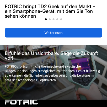
FOTRIC bringt TD2 Geek auf den Markt –
ein Smartphone-Gerät, mit dem Sie Ton
sehen können
Weiterlesen
Erfühle das Unsichtbare. Sage die Zukunft
Erfühle
vor!
das
FOTRICs fortschrittliche thermische und akustische 
Unsichtbare.
Bildgebungslösungen ermöglichen es Branchen, Fehler frühzeitig 
Sage
zu erkennen, die Sicherheit zu verbessern und die Leistung mit 
die
präziser Technologie zu optimieren.
Zukunft
vor!